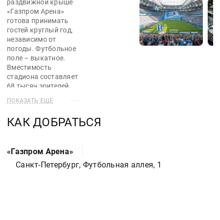
раздвижной крыше
«Газпром Арена»
готова принимать
гостей круглый год,
независимо от
погоды. Футбольное
поле – выкатное.
Вместимость
стадиона составляет
68 тысяч зрителей.
ПОКАЗАТЬ ЕЩЁ
Официальное
открытие стадиона
КАК ДОБРАТЬСЯ
прошло 22 апреля
2017 года – ФК
«Зенит» встретился с
«Газпром Арена»
ФК «Урал» в 24-м
Санкт-Петербург, Футбольная аллея, 1
туре чемпионата
России. В год
открытия на
площадке прошли
матчи Кубка
конфедераций. В