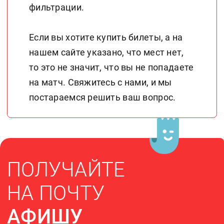
фильтрации.
В 2022 году на
«Газпром Арене»
запланировано
Если вы хотите купить билеты, а на
проведение финала
Лиги чемпионов
нашем сайте указано, что мест нет,
УЕФА. В настоящее
то это не значит, что вы не попадаете
время «Зенит»
готовится провести
на матч.
Свяжитесь с нами
, и мы
на домашнем
постараемся решить ваш вопрос.
стадионе матчи
Российской Премьер-
лиги. Билеты уже
поступили в
продажу! Сегодня
Вам не нужно стоять
в очереди, чтобы
ПОЛУЧАЙТЕ
купить билеты. В
любое время Вы
можете заказать
НА ПОЧТУ
билеты на нашем
сайте, оплатив их
АФИШУ
после
подтверждения