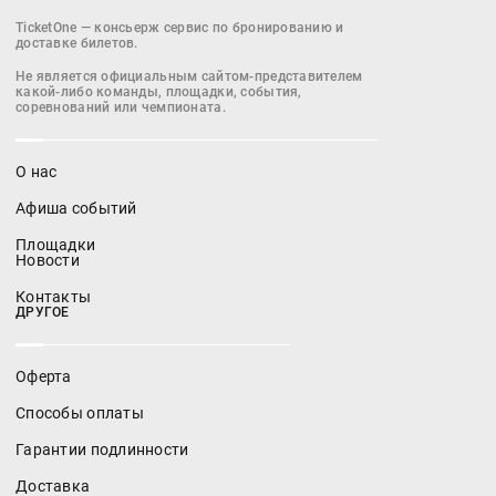
Петербурга,
TicketOne — консьерж сервис по бронированию и
введенный в
доставке билетов.
эксплуатацию 29
Не является официальным сайтом-представителем
декабря 2016 года.
какой-либо команды, площадки, события,
соревнований или чемпионата.
Первый
официальный матч
О нас
прошел 22 апреля
2017 года между
Афиша событий
«Зенитом» и
«Уралом» (2:0).
Площадки
Новости
На «Газпром Арене»
Контакты
ДРУГОЕ
проводились матчи
чемпионата мира по
футболу 2018 г.,
Оферта
специально для
которого
Способы оплаты
вместимость
увеличивали на
Гарантии подлинности
несколько тысяч
мест.
Доставка